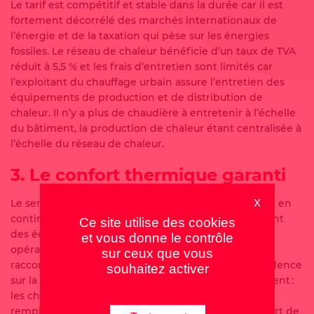
Le tarif est compétitif et stable dans la durée car il est
fortement décorrélé des marchés internationaux de
l’énergie et de la taxation qui pèse sur les énergies
fossiles. Le réseau de chaleur bénéficie d’un taux de TVA
réduit à 5,5 % et les frais d’entretien sont limités car
l’exploitant du chauffage urbain assure l’entretien des
équipements de production et de distribution de
chaleur. Il n’y a plus de chaudière à entretenir à l’échelle
du bâtiment, la production de chaleur étant centralisée à
l’échelle du réseau de chaleur.
3.
Le confort thermique garanti
Le service public de chauffage urbain est disponible en
X
continu durant toute l’année. Le bon fonctionnement
Ce site utilise des cookies
des équipements est garanti par une équipe
et vous donne le contrôle
opérationnelle dédiée, joignable 24h/24 et 7j/7. Le
sur ceux que vous
raccordement au réseau de chaleur n’a aucune incidence
souhaitez activer
sur la distribution de l’énergie à l’intérieur du bâtiment :
les chaudières (gaz ou fioul) sont simplement
remplacées par un échangeur qui permet le transfert de